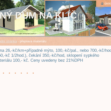
úvod
NÝ DŮM NA KLÍČ
dní stránka
-
přeprava materiálu
na 26,-kč/km+případné mýto, 100,-kč/pal., nebo 700,-kč/ho
50,-kč 1/2hod.), čekání 350,-kč/hod, sklopení sypkého
teriálu 100,- kč. Ceny uvedeny bez 21%DPH