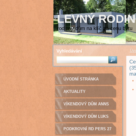
LEVNÝ RODIN
rodinný dům na klíč za cenu bytu
Vyhledávání
Úvo
Ce
(3
ma
ÚVODNÍ STRÁNKA
AKTUALITY
VÍKENDOVÝ DŮM ANNS
16
VÍKENDOVÝ DŮM LUKS
16
PODKROVNÍ RD PERS 27