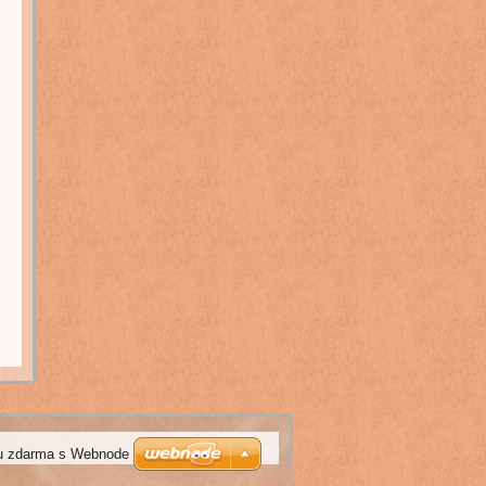
u zdarma s Webnode