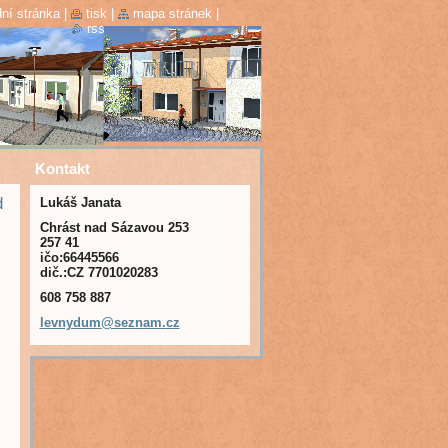
ní stránka
|
tisk
|
mapa stránek
|
rss
Kontakt
d
Lukáš Janata
Chrást nad Sázavou 253
257 41
ičo:66445566
dič.:CZ 7701020283
608 758 887
levnydum
@seznam.
cz