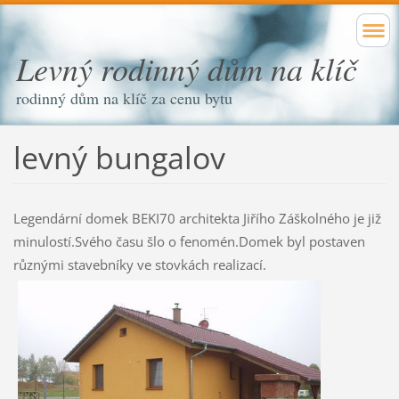
Levný rodinný dům na klíč
rodinný dům na klíč za cenu bytu
levný bungalov
Legendární domek BEKI70 architekta Jiřího Záškolného je již
minulostí.Svého času šlo o fenomén.Domek byl postaven
různými stavebníky ve stovkách realizací.